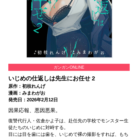
ガンガンONLINE
いじめの仕返しは先生にお任せ 2
原作：初枝れんげ
漫画：みまわがお
発売日：2026年2月12日
因果応報、悪因悪果。
復讐代行人・佐倉かよ子は、赴任先の学校でモンスター生
徒たちのいじめに対峙する。
目には目を歯には歯を、いじめで裸の撮影をすれば、もち