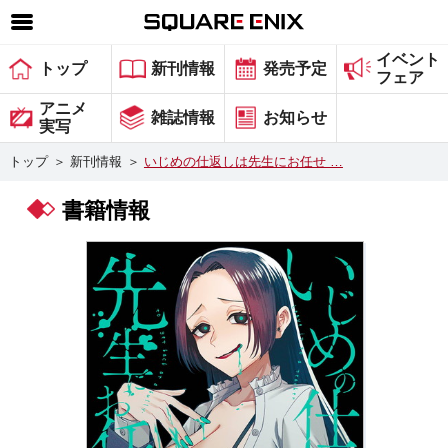
イベント
SQUARE ENIX 公式サイトメニュー
トップ
新刊情報
発売予定
フェア
ゲーム
アニメ
雑誌情報
お知らせ
実写
マガジン＆ブックス
トップ
＞
新刊情報
＞
いじめの仕返しは先生にお任せ …
ミュージック
書籍情報
グッズ
ストア
メンバーズ
動画
コラム
会社情報
採用情報
スクウェア・エニックス サイト内検索