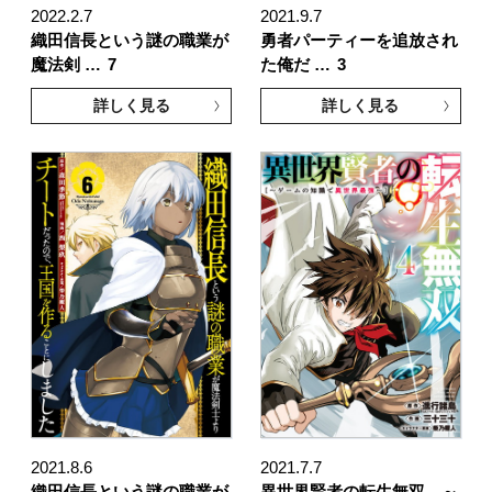
2022.2.7
2021.9.7
織田信長という謎の職業が
勇者パーティーを追放され
魔法剣 …
7
た俺だ …
3
詳しく見る
詳しく見る
2021.8.6
2021.7.7
織田信長という謎の職業が
異世界賢者の転生無双 ～