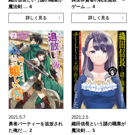
魔法剣 …
6
ゲーム …
4
詳しく見る
詳しく見る
2021.5.7
2021.2.5
勇者パーティーを追放され
織田信長という謎の職業が
た俺だ …
2
魔法剣 …
5