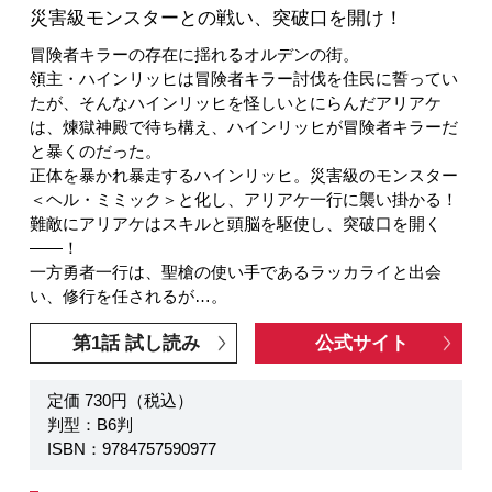
災害級モンスターとの戦い、突破口を開け！
冒険者キラーの存在に揺れるオルデンの街。
領主・ハインリッヒは冒険者キラー討伐を住民に誓ってい
たが、そんなハインリッヒを怪しいとにらんだアリアケ
は、煉獄神殿で待ち構え、ハインリッヒが冒険者キラーだ
と暴くのだった。
正体を暴かれ暴走するハインリッヒ。災害級のモンスター
＜ヘル・ミミック＞と化し、アリアケ一行に襲い掛かる！
難敵にアリアケはスキルと頭脳を駆使し、突破口を開く
――！
一方勇者一行は、聖槍の使い手であるラッカライと出会
い、修行を任されるが…。
第1話 試し読み
公式サイト
定価 730円（税込）
判型：B6判
ISBN：9784757590977