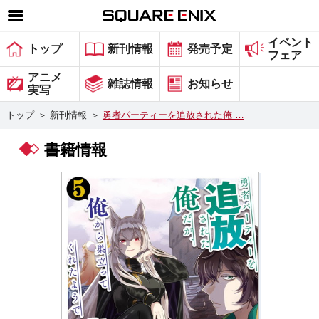
イベント
SQUARE ENIX 公式サイトメニュー
トップ
新刊情報
発売予定
フェア
ゲーム
アニメ
雑誌情報
お知らせ
実写
マガジン＆ブックス
トップ
＞
新刊情報
＞
勇者パーティーを追放された俺 …
ミュージック
書籍情報
グッズ
ストア
メンバーズ
動画
コラム
会社情報
採用情報
スクウェア・エニックス サイト内検索