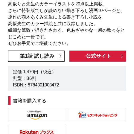
高坂りと先生のカラーイラストを20点以上掲載。
さらに特装版でしか読めない描き下ろし漫画10ページと、
原作の顎木あくみ先生による書き下ろし小説を
高坂先生のカラー挿絵と共に収録しました。
繊細な筆致で描きだされる、色あざやかな一瞬の数々をと
じこめた一冊です。
ぜひお手元でご堪能ください。
第1話 試し読み
公式サイト
定価 1,470円（税込）
判型：B6判
ISBN：9784301003472
書籍を購入する