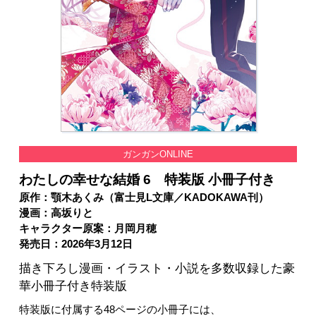
ガンガンONLINE
わたしの幸せな結婚 6 特装版 小冊子付き
原作：顎木あくみ（富士見L文庫／KADOKAWA刊）
漫画：高坂りと
キャラクター原案：月岡月穂
発売日：2026年3月12日
描き下ろし漫画・イラスト・小説を多数収録した豪
華小冊子付き特装版
特装版に付属する48ページの小冊子には、