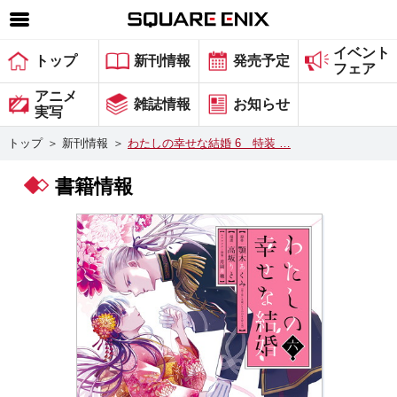
イベント
SQUARE ENIX 公式サイトメニュー
トップ
新刊情報
発売予定
フェア
ゲーム
アニメ
雑誌情報
お知らせ
実写
マガジン＆ブックス
トップ
＞
新刊情報
＞
わたしの幸せな結婚 6 特装 …
ミュージック
書籍情報
グッズ
ストア
メンバーズ
動画
コラム
会社情報
採用情報
スクウェア・エニックス サイト内検索