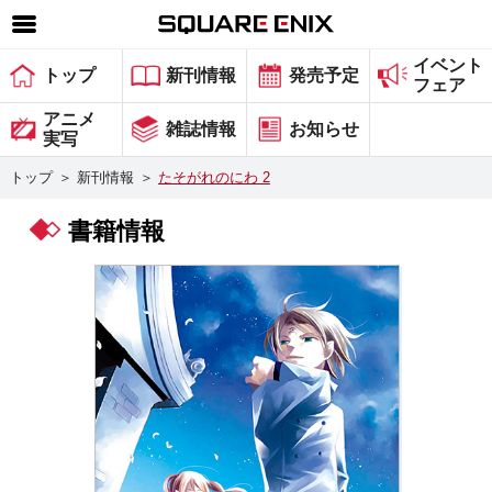
イベント
SQUARE ENIX 公式サイトメニュー
トップ
新刊情報
発売予定
フェア
ゲーム
アニメ
雑誌情報
お知らせ
実写
マガジン＆ブックス
トップ
＞
新刊情報
＞
たそがれのにわ 2
ミュージック
書籍情報
グッズ
ストア
メンバーズ
動画
コラム
会社情報
採用情報
スクウェア・エニックス サイト内検索