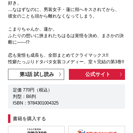
好き。
…なはずなのに、男装女子・蓮に頬へキスされてから、
彼女のことも頭から離れなくなってしまう。
こまりちゃんか、蓮か。
ふたりの想いに挟まれたちはるは覚悟を決め、まさかの決
断に――!?
恋も覚悟も成長も、全部まとめてクライマックス!!
性癖たっぷりドタバタ女装コメディー、堂々完結の第3巻!!
第1話 試し読み
公式サイト
定価 770円（税込）
判型：B6判
ISBN：9784301004325
書籍を購入する