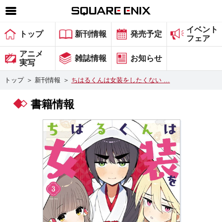
イベント
SQUARE ENIX 公式サイトメニュー
トップ
新刊情報
発売予定
フェア
ゲーム
アニメ
雑誌情報
お知らせ
実写
マガジン＆ブックス
トップ
＞
新刊情報
＞
ちはるくんは女装をしたくない …
ミュージック
書籍情報
グッズ
ストア
メンバーズ
動画
コラム
会社情報
採用情報
スクウェア・エニックス サイト内検索