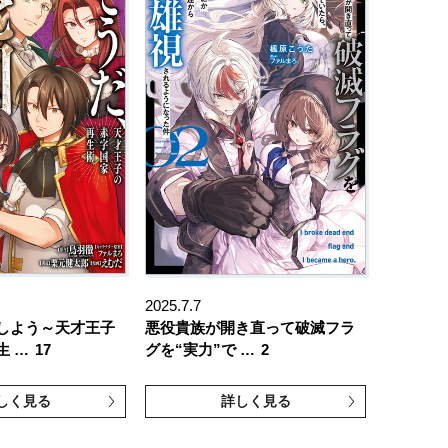
2025.7.7
しよう～天才王子
悪役貴族が開き直って破滅フラ
生 …
17
グを“実力”で …
2
しく見る
詳しく見る