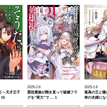
2025.2.6
2025.2.6
う～天才王子
悪役貴族が開き直って破滅フラ
孤高の王と陽
15
グを“実力”で …
1
幸の夫婦にな