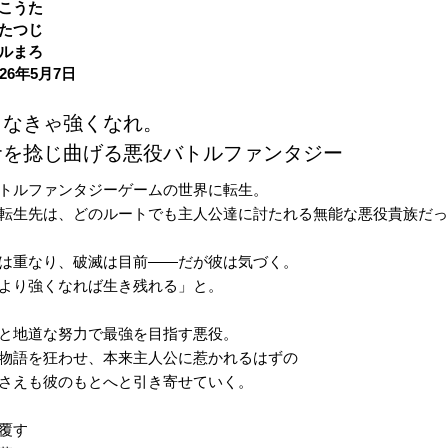
こうた
たつじ
ルまろ
26年5月7日
くなきゃ強くなれ。
命を捻じ曲げる悪役バトルファンタジー
トルファンタジーゲームの世界に転生。
転生先は、どのルートでも主人公達に討たれる無能な悪役貴族だ
は重なり、破滅は目前――だが彼は気づく。
より強くなれば生き残れる」と。
と地道な努力で最強を目指す悪役。
物語を狂わせ、本来主人公に惹かれるはずの
さえも彼のもとへと引き寄せていく。
覆す