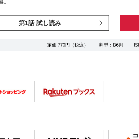
幕。
第1話 試し読み
定価 770円（税込）
判型：B6判
IS