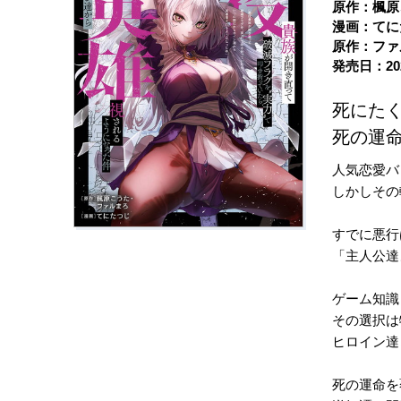
原作：楓原
漫画：てに
原作：ファ
発売日：20
死にた
死の運
人気恋愛バ
しかしその
すでに悪行
「主人公達
ゲーム知識
その選択は
ヒロイン達
死の運命を