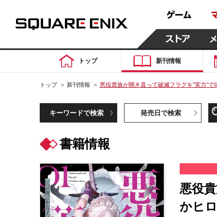
トップ
新刊情報
トップ
＞
新刊情報
＞
悪役貴族が開き直って破滅フラグを“実力”
キーワードで検索
発売日で検索
書籍情報
悪役貴
かヒロ