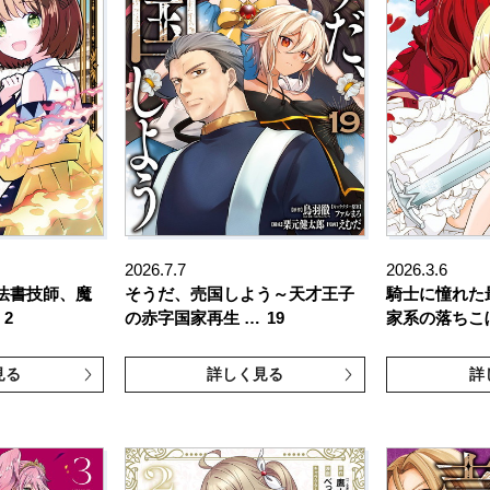
2026.7.7
2026.3.6
法書技師、魔
そうだ、売国しよう～天才王子
騎士に憧れた
2
の赤字国家再生 …
19
家系の落ちこ
見る
詳しく見る
詳