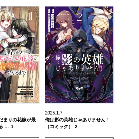
2025.1.7
だまりの花嫁が最
俺は影の英雄じゃありません！
る …
1
（コミック）
2