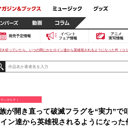
イベント
アニメ
発売予定
情報
フェア
情報
実写
情報
で叩き折っていたら、いつの間にかヒロイン達から英雄視されるようになった件（コミ
マンガＵＰ！
族が開き直って破滅フラグを“実力”で
イン達から英雄視されるようになった件