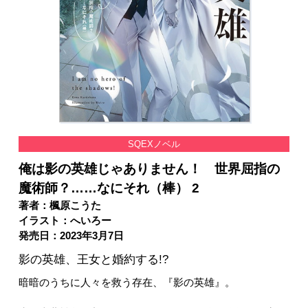
SQEXノベル
俺は影の英雄じゃありません！ 世界屈指の
魔術師？……なにそれ（棒） 2
著者：楓原こうた
イラスト：へいろー
発売日：2023年3月7日
影の英雄、王女と婚約する!?
暗暗のうちに人々を救う存在、『影の英雄』。