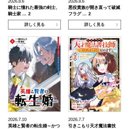
2026.8.6
2026.8.6
騎士に憧れた最強の剣士、
悪役貴族が開き直って破滅
騎士家 …
2
フラグ …
2
詳しく見る
詳しく見る
2026.7.10
2026.7.7
英雄と賢者の転生婚～かつ
引きこもり天才魔法書技