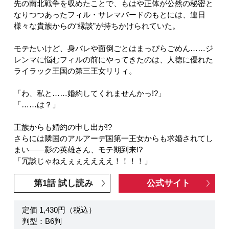
先の南北戦争を収めたことで、もはや正体が公然の秘密と
なりつつあったフィル・サレマバードのもとには、連日
様々な貴族からの“縁談”が持ちかけられていた。
モテたいけど、身バレや面倒ごとはまっぴらごめん……ジ
レンマに悩むフィルの前にやってきたのは、人徳に優れた
ライラック王国の第三王女リリィ。
「わ、私と……婚約してくれませんかっ!?」
「……は？」
王族からも婚約の申し出が!?
さらには隣国のアルアーデ国第一王女からも求婚されてし
まい――影の英雄さん、モテ期到来!?
「冗談じゃねえぇぇええええ！！！！」
第1話 試し読み
公式サイト
定価 1,430円（税込）
判型：B6判