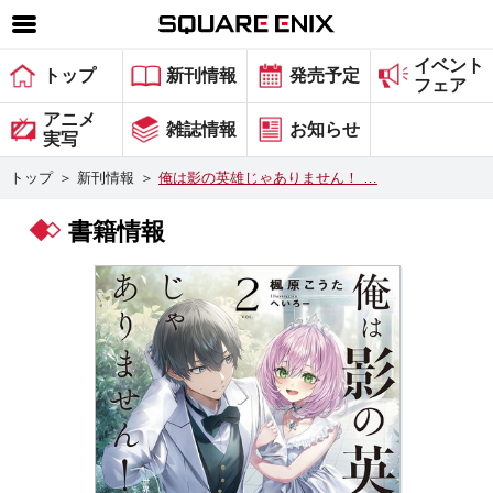
イベント
SQUARE ENIX 公式サイトメニュー
トップ
新刊情報
発売予定
フェア
ゲーム
アニメ
雑誌情報
お知らせ
実写
マガジン＆ブックス
トップ
＞
新刊情報
＞
俺は影の英雄じゃありません！ …
ミュージック
書籍情報
グッズ
ストア
メンバーズ
動画
コラム
会社情報
採用情報
スクウェア・エニックス サイト内検索