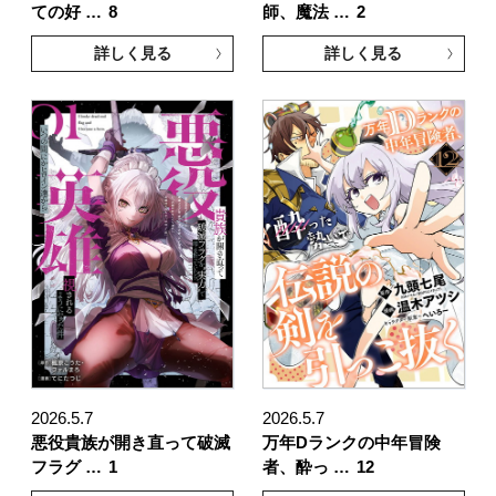
ての好 …
8
師、魔法 …
2
詳しく見る
詳しく見る
2026.5.7
2026.5.7
悪役貴族が開き直って破滅
万年Dランクの中年冒険
フラグ …
1
者、酔っ …
12