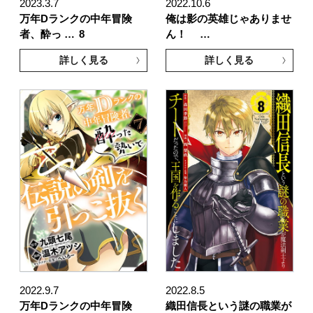
2023.3.7
2022.10.6
万年Dランクの中年冒険
俺は影の英雄じゃありませ
者、酔っ …
8
ん！ …
詳しく見る
詳しく見る
2022.9.7
2022.8.5
万年Dランクの中年冒険
織田信長という謎の職業が