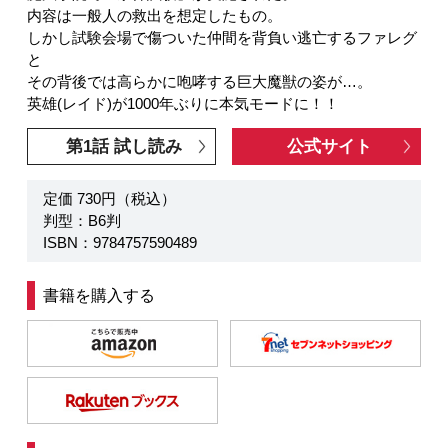
内容は一般人の救出を想定したもの。
しかし試験会場で傷ついた仲間を背負い逃亡するファレグ
と
その背後では高らかに咆哮する巨大魔獣の姿が…。
英雄(レイド)が1000年ぶりに本気モードに！！
第1話 試し読み
公式サイト
定価 730円（税込）
判型：B6判
ISBN：9784757590489
書籍を購入する