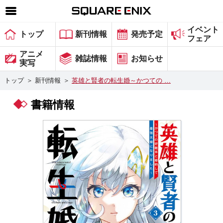
イベント
SQUARE ENIX 公式サイトメニュー
トップ
新刊情報
発売予定
フェア
ゲーム
アニメ
雑誌情報
お知らせ
実写
マガジン＆ブックス
トップ
＞
新刊情報
＞
英雄と賢者の転生婚～かつての …
ミュージック
書籍情報
グッズ
ストア
メンバーズ
動画
コラム
会社情報
採用情報
スクウェア・エニックス サイト内検索