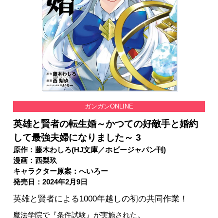
ガンガンONLINE
英雄と賢者の転生婚～かつての好敵手と婚約
して最強夫婦になりました～ 3
原作：藤木わしろ(HJ文庫／ホビージャパン刊)
漫画：西梨玖
キャラクター原案：へいろー
発売日：2024年2月9日
英雄と賢者による1000年越しの初の共同作業！
魔法学院で『条件試験』が実施された。