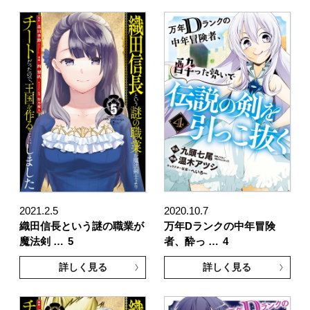
2021.2.5
2020.10.7
織田信長という謎の職業が
万年Dランクの中年冒険
魔法剣 …
5
者、酔っ …
4
詳しく見る
詳しく見る