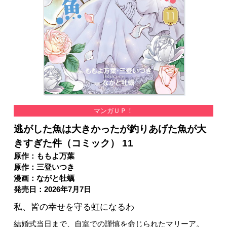
マンガＵＰ！
逃がした魚は大きかったが釣りあげた魚が大
きすぎた件（コミック） 11
原作：ももよ万葉
原作：三登いつき
漫画：ながと牡蠣
発売日：2026年7月7日
私、皆の幸せを守る虹になるわ
結婚式当日まで、自室での謹慎を命じられたマリーア。