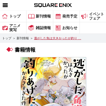
イベント
SQUARE ENIX 公式サイトメニュー
トップ
新刊情報
発売予定
フェア
ゲーム
アニメ
雑誌情報
お知らせ
実写
マガジン＆ブックス
トップ
＞
新刊情報
＞
逃がした魚は大きかったが釣り …
ミュージック
書籍情報
グッズ
ストア
メンバーズ
動画
コラム
会社情報
採用情報
スクウェア・エニックス サイト内検索