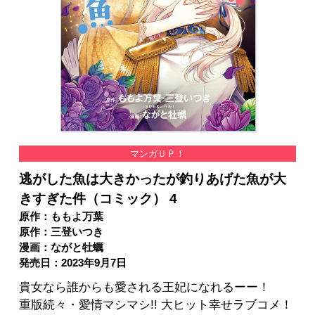
マンガＵＰ！
逃がした魚は大きかったが釣りあげた魚が大
きすぎた件（コミック） 4
原作：ももよ万葉
原作：三登いつき
漫画：ながと牡蠣
発売日：2023年9月7日
貴女なら誰からも愛される王妃になれるーー！
重版続々・愛情マシマシ!! 大ヒット幸せラブコメ！