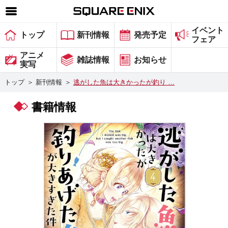
イベント
SQUARE ENIX 公式サイトメニュー
トップ
新刊情報
発売予定
フェア
ゲーム
アニメ
雑誌情報
お知らせ
実写
マガジン＆ブックス
トップ
＞
新刊情報
＞
逃がした魚は大きかったが釣り …
ミュージック
書籍情報
グッズ
ストア
メンバーズ
動画
コラム
会社情報
採用情報
スクウェア・エニックス サイト内検索