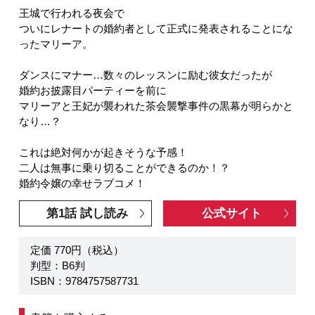
王城で行われる夜会で
ついにレナートの婚約者として正式に発表されることにな
ったマリーア。
ダンスにマナー…数々のレッスンに励む彼女だったが
婚約お披露目パーティーを前に
マリーアと王妃が襲われた茶会襲撃事件の黒幕が明らかと
なり…？
これは絶対何かが起きそうな予感！
二人は無事に乗り切ることができるのか！？
婚約令嬢の幸せラブコメ！
第1話 試し読み
公式サイト
定価 770円（税込）
判型：B6判
ISBN：9784757587731