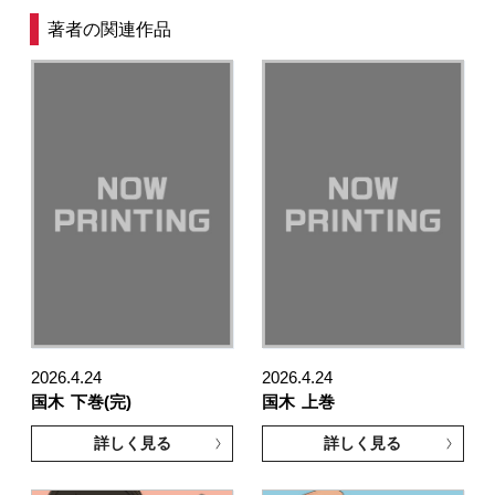
著者の関連作品
2026.4.24
2026.4.24
国木
下巻(完)
国木
上巻
詳しく見る
詳しく見る