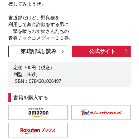
捜してみようぜ」
書道部だけど、野良猫を
利用して募金詐欺をする男に
一撃を喰らわす姉さんたちの
青春チックコメディー３０巻。
第1話 試し読み
公式サイト
定価 700円（税込）
判型：B6判
ISBN：9784301006497
書籍を購入する