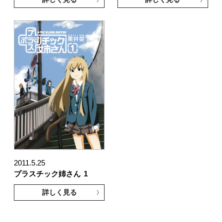
2011.5.25
プラスチック姉さん
1
詳しく見る