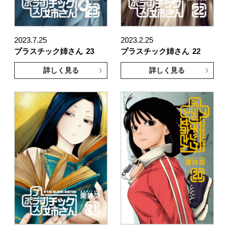
2023.7.25
2023.2.25
プラスチック姉さん
23
プラスチック姉さん
22
詳しく見る
詳しく見る