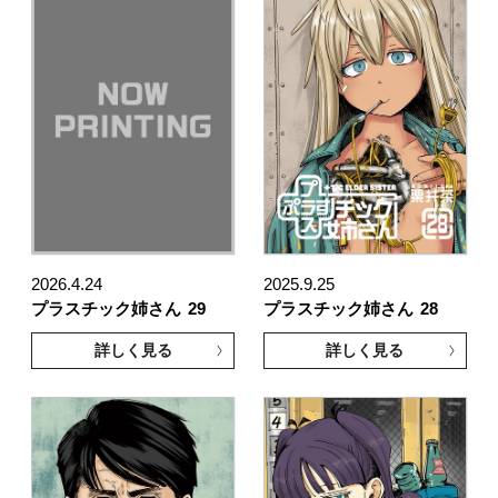
2026.4.24
2025.9.25
プラスチック姉さん
29
プラスチック姉さん
28
詳しく見る
詳しく見る