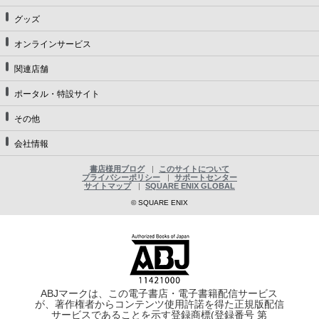
グッズ
オンラインサービス
関連店舗
ポータル・特設サイト
その他
会社情報
書店様用ブログ
このサイトについて
プライバシーポリシー
サポートセンター
サイトマップ
SQUARE ENIX GLOBAL
© SQUARE ENIX
ABJマークは、この電子書店・電子書籍配信サービス
が、著作権者からコンテンツ使用許諾を得た正規版配信
サービスであることを示す登録商標(登録番号 第