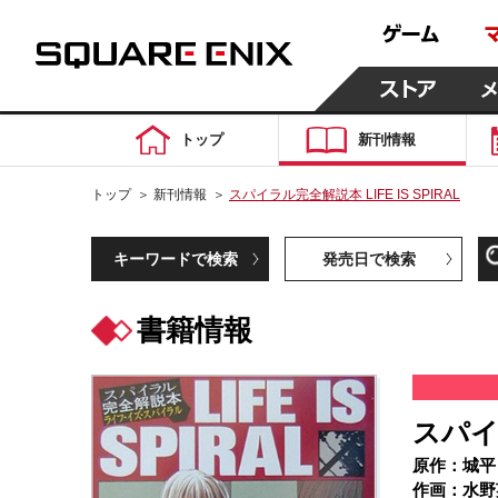
トップ
新刊情報
トップ
＞
新刊情報
＞
スパイラル完全解説本 LIFE IS SPIRAL
キーワードで検索
発売日で検索
書籍情報
スパイラ
原作：城平
作画：水野