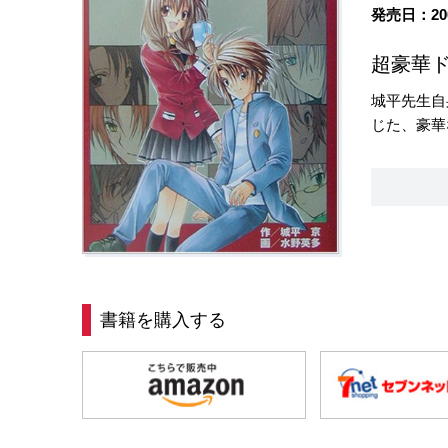
発売日：20
超豪華ド
城平先生自
じた、豪華
書籍を購入する