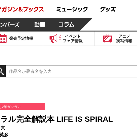
イベント
アニメ
発売予定
情報
フェア
情報
実写
情報
少年ガンガン
ル完全解説本 LIFE IS SPIRAL
 京
英多