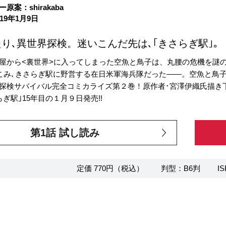
原案：shirakaba
19年1月9日
り､異世界探検。迷いこんだ先は､｢きさらぎ駅｣。
屋から<裏世界>に入ってしまった空魚と鳥子は、丸腰の危機を謎
こみ､きさらぎ駅に野営する在日米軍海兵隊だった――。空魚と鳥子
探検サバイバル完全コミカライズ第２巻！原作者･宮澤伊織氏描き下
ぎ駅｣15年目の１月９日発売!!
第1話 試し読み
定価 770円（税込）
判型：B6判
IS