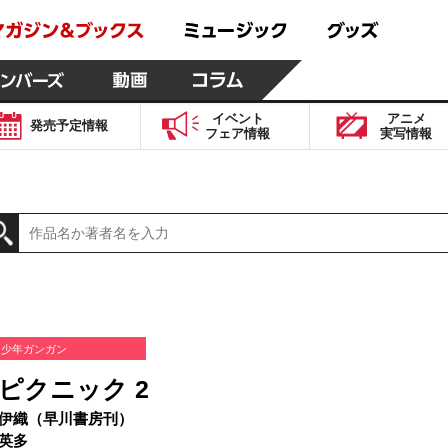
イベント
アニメ
発売予定
情報
フェア
情報
実写
情報
少年ガンガン
ピクニック 2
伊織（早川書房刊）
英多