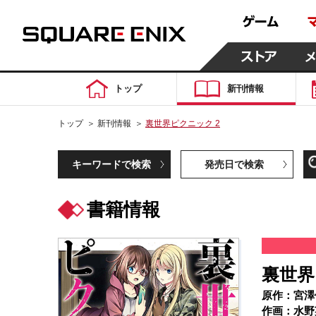
トップ
新刊情報
トップ
＞
新刊情報
＞
裏世界ピクニック 2
キーワードで検索
発売日で検索
書籍情報
裏世界
原作：宮澤
作画：水野