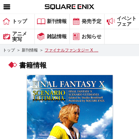
イベント
SQUARE ENIX 公式サイトメニュー
トップ
新刊情報
発売予定
フェア
ゲーム
アニメ
雑誌情報
お知らせ
実写
マガジン＆ブックス
トップ
＞
新刊情報
＞
ファイナルファンタジー X …
ミュージック
書籍情報
グッズ
ストア
メンバーズ
動画
コラム
会社情報
採用情報
スクウェア・エニックス サイト内検索