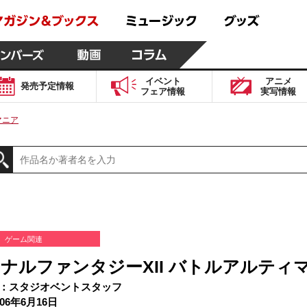
イベント
アニメ
発売予定
情報
フェア
情報
実写
情報
マニア
ゲーム関連
ナルファンタジーXII バトルアルティ
：スタジオベントスタッフ
06年6月16日