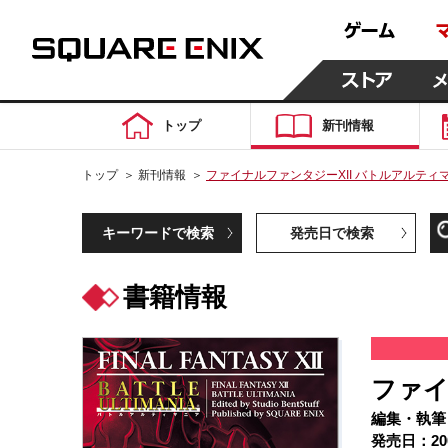
トップ
新刊情報
トップ
＞
新刊情報
＞
ファイナルファンタジーXII バトルアルティ
キーワードで検索
発売日で検索
書籍情報
ファイ
編集・執筆
発売日：20