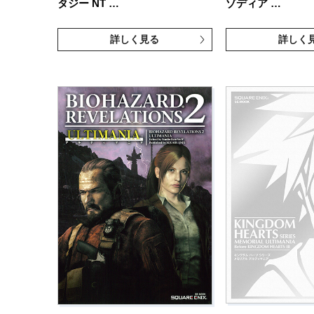
タジー NT …
ゾディア …
詳しく見る
詳しく