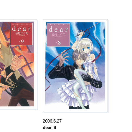
2006.6.27
dear
8