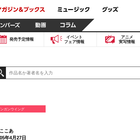
イベント
アニメ
発売予定
情報
フェア
情報
実写
情報
ガンガンウイング
ここあ
05年4月27日