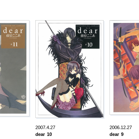
2007.4.27
2006.12.27
dear
10
dear
9