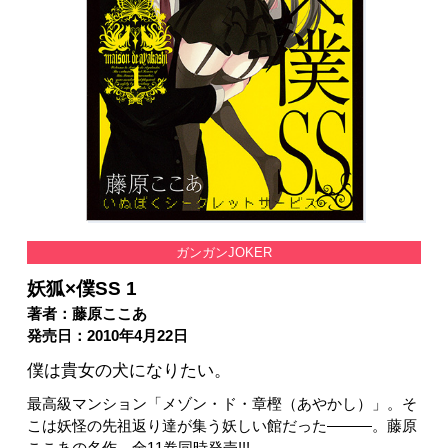
ガンガンJOKER
妖狐×僕SS 1
著者：藤原ここあ
発売日：2010年4月22日
僕は貴女の犬になりたい。
最高級マンション「メゾン・ド・章樫（あやかし）」。そ
こは妖怪の先祖返り達が集う妖しい館だった―――。藤原
ここあの名作、全11巻同時発売!!!