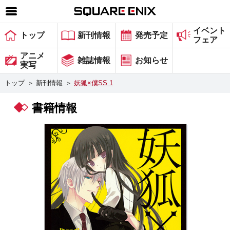
イベント
SQUARE ENIX 公式サイトメニュー
トップ
新刊情報
発売予定
フェア
ゲーム
アニメ
雑誌情報
お知らせ
実写
マガジン＆ブックス
トップ
＞
新刊情報
＞
妖狐×僕SS 1
ミュージック
書籍情報
グッズ
ストア
メンバーズ
動画
コラム
会社情報
採用情報
スクウェア・エニックス サイト内検索