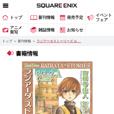
イベント
SQUARE ENIX 公式サイトメニュー
トップ
新刊情報
発売予定
フェア
ゲーム
アニメ
雑誌情報
お知らせ
実写
マガジン＆ブックス
トップ
＞
新刊情報
＞
ラジアータストーリーズ si …
ミュージック
書籍情報
グッズ
ストア
メンバーズ
動画
コラム
会社情報
採用情報
スクウェア・エニックス サイト内検索