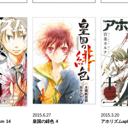
2015.6.27
2015.3.20
sm
14
皇国の緋色
4
アホリズムaph