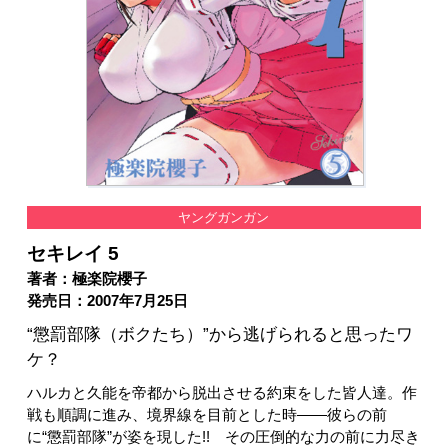
ヤングガンガン
セキレイ 5
著者：極楽院櫻子
発売日：2007年7月25日
“懲罰部隊（ボクたち）”から逃げられると思ったワ
ケ？
ハルカと久能を帝都から脱出させる約束をした皆人達。作
戦も順調に進み、境界線を目前とした時――彼らの前
に“懲罰部隊”が姿を現した!! その圧倒的な力の前に力尽き