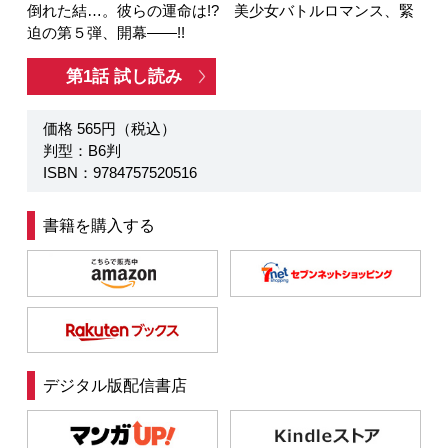
倒れた結…。彼らの運命は!? 美少女バトルロマンス、緊
迫の第５弾、開幕――!!
第1話 試し読み
価格 565円（税込）
判型：B6判
ISBN：9784757520516
書籍を購入する
デジタル版配信書店