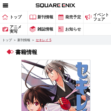
イベント
SQUARE ENIX 公式サイトメニュー
トップ
新刊情報
発売予定
フェア
ゲーム
アニメ
雑誌情報
お知らせ
実写
マガジン＆ブックス
トップ
＞
新刊情報
＞
セキレイ 5
ミュージック
書籍情報
グッズ
ストア
メンバーズ
動画
コラム
会社情報
採用情報
スクウェア・エニックス サイト内検索