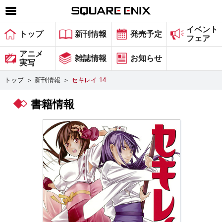
イベント
SQUARE ENIX 公式サイトメニュー
トップ
新刊情報
発売予定
フェア
ゲーム
アニメ
雑誌情報
お知らせ
実写
マガジン＆ブックス
トップ
＞
新刊情報
＞
セキレイ 14
ミュージック
書籍情報
グッズ
ストア
メンバーズ
動画
コラム
会社情報
採用情報
スクウェア・エニックス サイト内検索