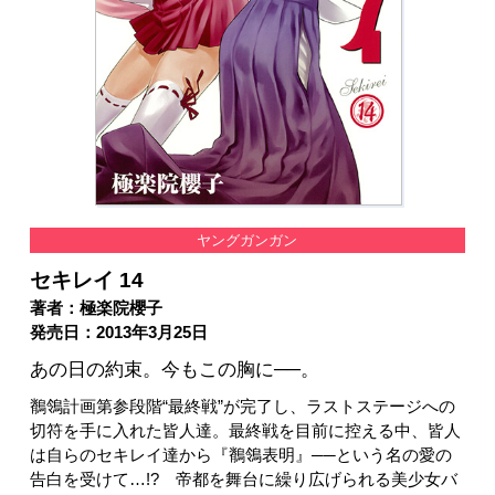
ヤングガンガン
セキレイ 14
著者：極楽院櫻子
発売日：2013年3月25日
あの日の約束。今もこの胸に──。
鶺鴒計画第参段階“最終戦”が完了し、ラストステージへの
切符を手に入れた皆人達。最終戦を目前に控える中、皆人
は自らのセキレイ達から『鶺鴒表明』──という名の愛の
告白を受けて…!? 帝都を舞台に繰り広げられる美少女バ