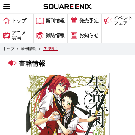
イベント
SQUARE ENIX 公式サイトメニュー
トップ
新刊情報
発売予定
フェア
ゲーム
アニメ
雑誌情報
お知らせ
実写
マガジン＆ブックス
トップ
＞
新刊情報
＞
失楽園 2
ミュージック
書籍情報
グッズ
ストア
メンバーズ
動画
コラム
会社情報
採用情報
スクウェア・エニックス サイト内検索