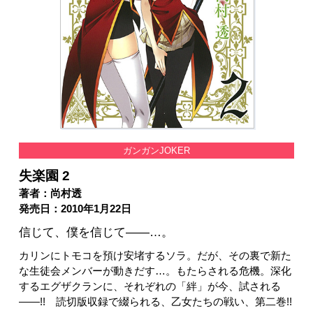
ガンガンJOKER
失楽園 2
著者：尚村透
発売日：2010年1月22日
信じて、僕を信じて――…。
カリンにトモコを預け安堵するソラ。だが、その裏で新た
な生徒会メンバーが動きだす…。もたらされる危機。深化
するエグザクランに、それぞれの「絆」が今、試される
――!! 読切版収録で綴られる、乙女たちの戦い、第二巻!!