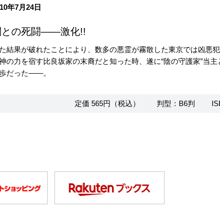
10年7月24日
との死闘――激化!!
た結果が破れたことにより、数多の悪霊が霧散した東京では凶悪
神の力を宿す比良坂家の末裔だと知った時、遂に“陰の守護家”当主と
歩だった――。
定価 565円（税込）
判型：B6判
IS