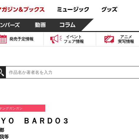
イベント
アニメ
発売予定
情報
フェア
情報
実写
情報
ヤングガンガン
ＹＯ ＢＡＲＤＯ 3
都
我等