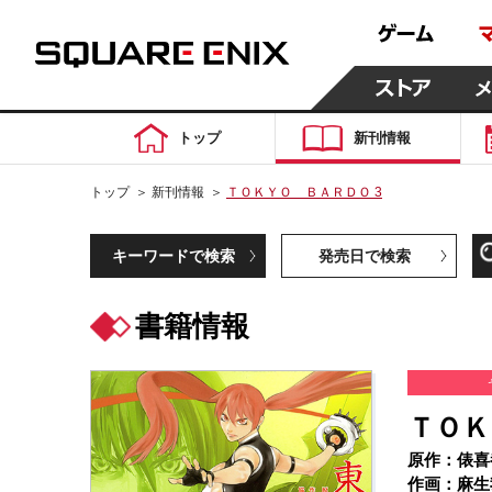
トップ
新刊情報
トップ
＞
新刊情報
＞
ＴＯＫＹＯ ＢＡＲＤＯ 3
キーワードで検索
発売日で検索
書籍情報
ＴＯＫ
原作：俵喜
作画：麻生