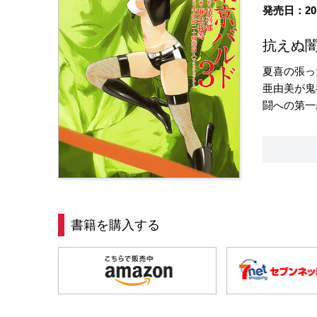
発売日：20
抗えぬ闇
夏喜の張っ
亜由美が鬼
闘への第一
書籍を購入する