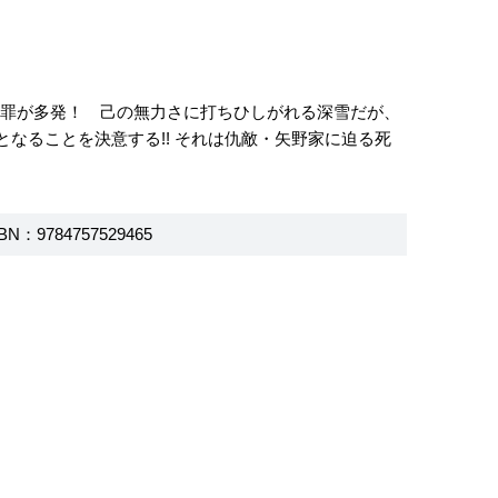
犯罪が多発！ 己の無力さに打ちひしがれる深雪だが、
なることを決意する!! それは仇敵・矢野家に迫る死
BN：9784757529465