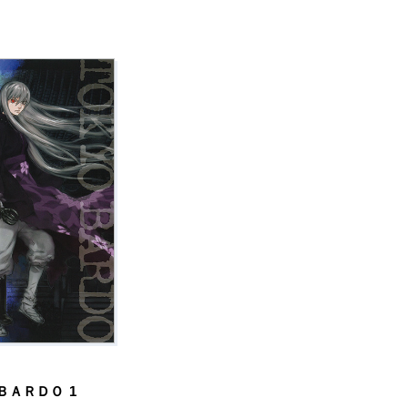
ＢＡＲＤＯ
1