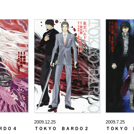
2009.12.25
2009.7.25
ＲＤＯ
4
ＴＯＫＹＯ ＢＡＲＤＯ
2
ＴＯＫＹＯ 