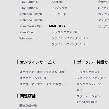
PlayStation 5
Android
少年ガ
PlayStation 4
PCブラウザ
Gファ
Nintendo Switch 2
アーケード
ガンガン
Nintendo Switch
ヤング
MMORPG
Xbox Series X|S
ビッグ
ドラゴンクエストX
Xbox One
ファイナルファンタジーXIV
Windows
ファイナルファンタジーXI
オンラインサービス
ポータル・特設サ
スクウェア・エニックス e-STORE
ドラゴンクエスト
スクエニ メンバーズ
ファイナルファンタジー
スクウェア・エニックス アカウント
キングダム ハーツ
サガ
関連店舗
スターオーシャン
PC GAME HUB
関連店舗一覧