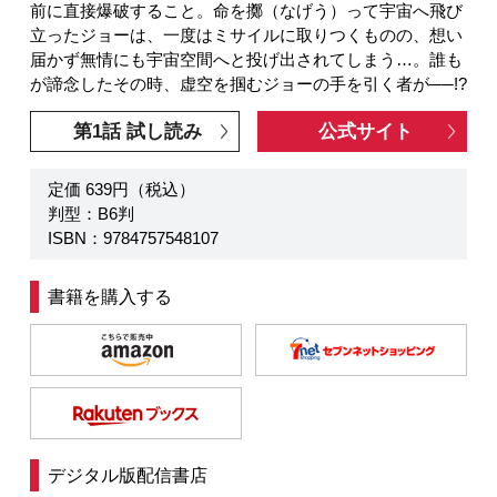
前に直接爆破すること。命を擲（なげう）って宇宙へ飛び
立ったジョーは、一度はミサイルに取りつくものの、想い
届かず無情にも宇宙空間へと投げ出されてしまう…。誰も
が諦念したその時、虚空を掴むジョーの手を引く者が──!?
第1話 試し読み
公式サイト
定価 639円（税込）
判型：B6判
ISBN：9784757548107
書籍を購入する
デジタル版配信書店