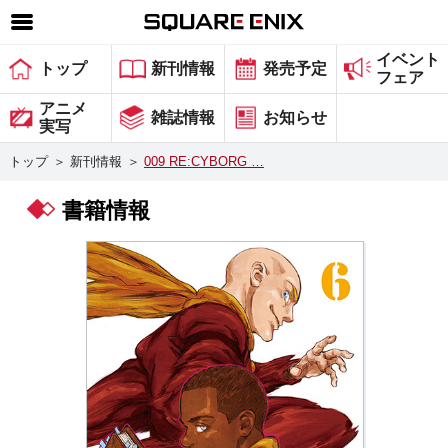
イベント
SQUARE ENIX 公式サイトメニュー
トップ
新刊情報
発売予定
フェア
ゲーム
アニメ
雑誌情報
お知らせ
実写
マガジン＆ブックス
トップ
＞
新刊情報
＞
009 RE:CYBORG …
ミュージック
書籍情報
グッズ
ストア
メンバーズ
動画
コラム
会社情報
採用情報
スクウェア・エニックス サイト内検索