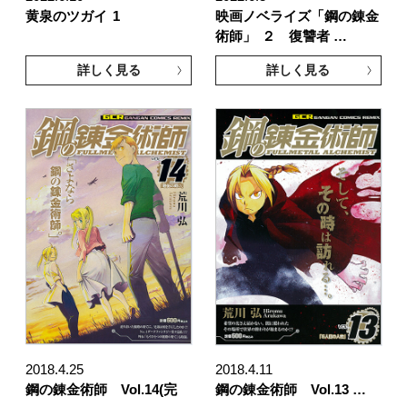
黄泉のツガイ
1
映画ノベライズ「鋼の錬金
術師」
２ 復讐者 …
詳しく見る
詳しく見る
2018.4.25
2018.4.11
鋼の錬金術師 Vol.14(完
鋼の錬金術師 Vol.13 …