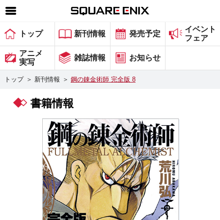
イベント
SQUARE ENIX 公式サイトメニュー
トップ
新刊情報
発売予定
フェア
ゲーム
アニメ
雑誌情報
お知らせ
実写
マガジン＆ブックス
トップ
＞
新刊情報
＞
鋼の錬金術師 完全版 8
ミュージック
書籍情報
グッズ
ストア
メンバーズ
動画
コラム
会社情報
採用情報
スクウェア・エニックス サイト内検索