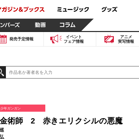
イベント
アニメ
発売予定
情報
フェア
情報
実写
情報
少年ガンガン
金術師 2 赤きエリクシルの悪魔
巡
弘