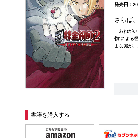
発売日：20
さらば
「おねがい
物”による
まな謎が、
書籍を購入する