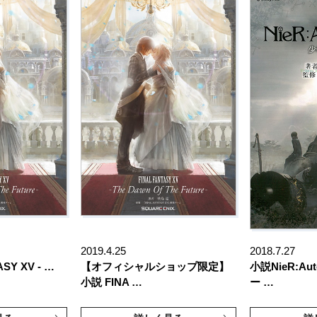
2019.4.25
2018.7.27
SY XV - …
【オフィシャルショップ限定】
小説NieR:A
小説 FINA …
ー …