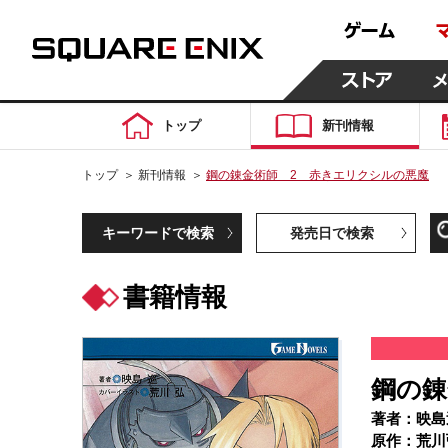
トップ
新刊情報
トップ
＞
新刊情報
＞
鋼の錬金術師 2 赤きエリクシルの悪魔
キーワードで検索
発売日で検索
書籍情報
鋼の錬
著者：映島
原作：荒川