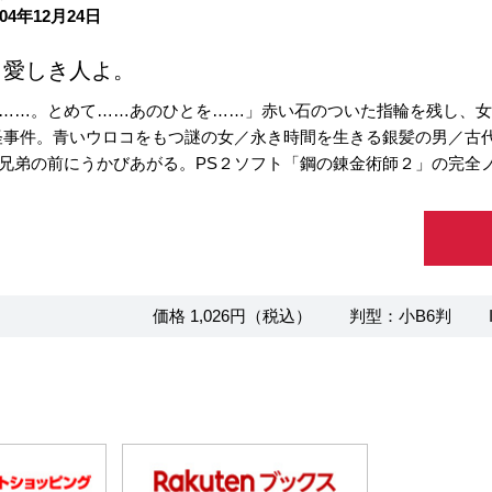
04年12月24日
、愛しき人よ。
……。とめて……あのひとを……」赤い石のついた指輪を残し、女
怪事件。青いウロコをもつ謎の女／永き時間を生きる銀髪の男／古
兄弟の前にうかびあがる。PS２ソフト「鋼の錬金術師２」の完全
価格 1,026円（税込）
判型：小B6判