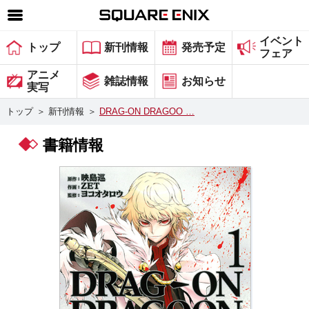
イベント
SQUARE ENIX 公式サイトメニュー
トップ
新刊情報
発売予定
フェア
ゲーム
アニメ
雑誌情報
お知らせ
実写
マガジン＆ブックス
トップ
＞
新刊情報
＞
DRAG-ON DRAGOO …
ミュージック
書籍情報
グッズ
ストア
メンバーズ
動画
コラム
会社情報
採用情報
スクウェア・エニックス サイト内検索