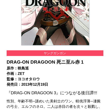
ヤングガンガン
DRAG-ON DRAGOON 死ニ至ル赤 1
原作：映島巡
作画：ZET
監修：ヨコオタロウ
発売日：2013年12月19日
『DRAG-ON DRAGOON 3』につながる後日譚!!!
性別、年齢不明─謎めいた美剣士のワン。軽佻浮薄─凄腕
の弓士、エルフのネロ。二人は赤目の者を次々と殺戮し、