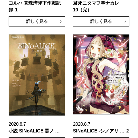
ヨルハ 真珠湾降下作戦記
君死ニタマフ事ナカレ
録
1
10（完）
詳しく見る
詳しく見る
2020.8.7
2020.8.7
小説 SINoALICE 黒ノ …
SINoALICE -シノアリ …
2