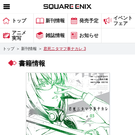
イベント
SQUARE ENIX 公式サイトメニュー
トップ
新刊情報
発売予定
フェア
ゲーム
アニメ
雑誌情報
お知らせ
実写
マガジン＆ブックス
トップ
＞
新刊情報
＞
君死ニタマフ事ナカレ 3
ミュージック
書籍情報
グッズ
ストア
メンバーズ
動画
コラム
会社情報
採用情報
スクウェア・エニックス サイト内検索