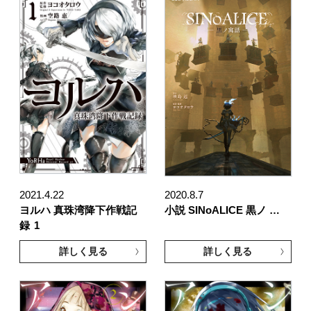
2021.4.22
2020.8.7
ヨルハ 真珠湾降下作戦記
小説 SINoALICE 黒ノ …
録
1
詳しく見る
詳しく見る