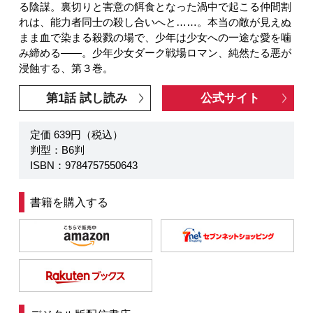
る陰謀。裏切りと害意の餌食となった渦中で起こる仲間割
れは、能力者同士の殺し合いへと……。本当の敵が見えぬ
まま血で染まる殺戮の場で、少年は少女への一途な愛を噛
み締める――。少年少女ダーク戦場ロマン、純然たる悪が
浸蝕する、第３巻。
第1話 試し読み
公式サイト
定価 639円（税込）
判型：B6判
ISBN：9784757550643
書籍を購入する