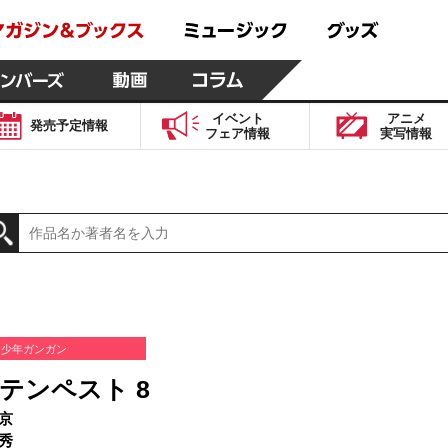
イベント
アニメ
発売予定
情報
フェア
情報
実写
情報
少年ガンガン
テンペスト 8
京
秀