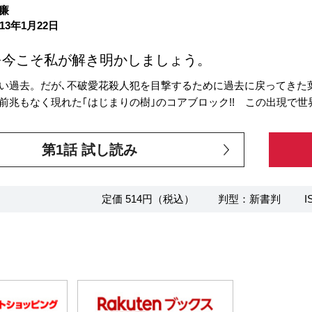
廉
13年1月22日
を今こそ私が解き明かしましょう。
い過去。だが､不破愛花殺人犯を目撃するために過去に戻ってきた
前兆もなく現れた｢はじまりの樹｣のコアブロック!! この出現で世界
第1話 試し読み
定価 514円（税込）
判型：新書判
I