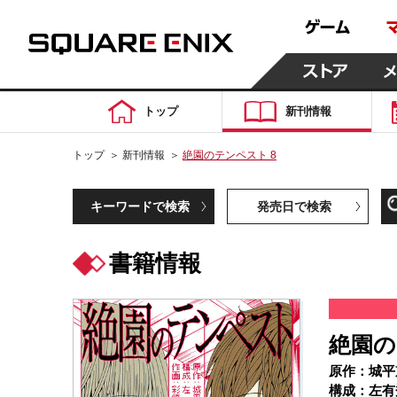
トップ
新刊情報
トップ
＞
新刊情報
＞
絶園のテンペスト 8
キーワードで検索
発売日で検索
書籍情報
絶園の
原作：城平
構成：左有