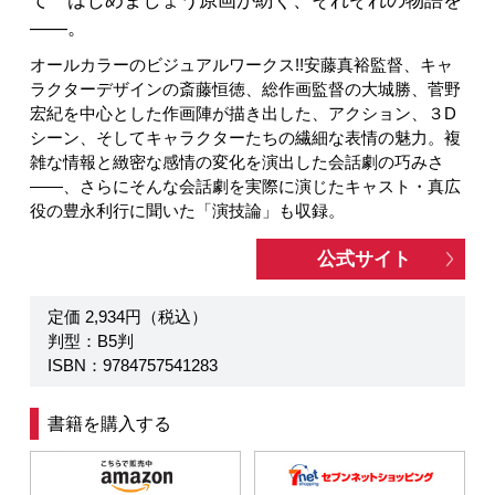
て はじめましょう原画が紡ぐ、それぞれの物語を
――。
オールカラーのビジュアルワークス!!安藤真裕監督、キャ
ラクターデザインの斎藤恒徳、総作画監督の大城勝、菅野
宏紀を中心とした作画陣が描き出した、アクション、３D
シーン、そしてキャラクターたちの繊細な表情の魅力。複
雑な情報と緻密な感情の変化を演出した会話劇の巧みさ
――、さらにそんな会話劇を実際に演じたキャスト・真広
役の豊永利行に聞いた「演技論」も収録。
公式サイト
定価 2,934円（税込）
判型：B5判
ISBN：9784757541283
書籍を購入する