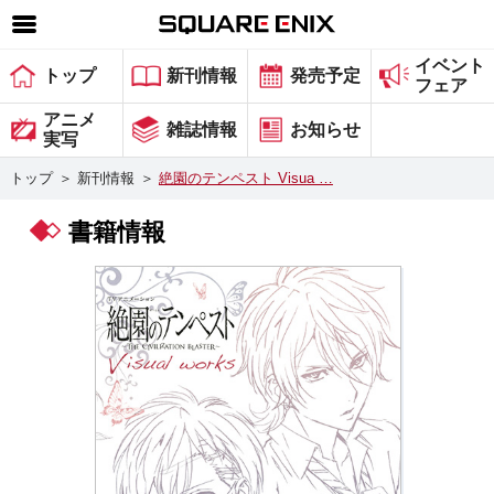
イベント
SQUARE ENIX 公式サイトメニュー
トップ
新刊情報
発売予定
フェア
ゲーム
アニメ
雑誌情報
お知らせ
実写
マガジン＆ブックス
トップ
＞
新刊情報
＞
絶園のテンペスト Visua …
ミュージック
書籍情報
グッズ
ストア
メンバーズ
動画
コラム
会社情報
採用情報
スクウェア・エニックス サイト内検索