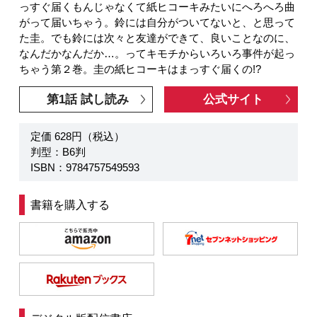
っすぐ届くもんじゃなくて紙ヒコーキみたいにへろへろ曲
がって届いちゃう。鈴には自分がついてないと、と思って
た圭。でも鈴には次々と友達ができて、良いことなのに、
なんだかなんだか…。ってキモチからいろいろ事件が起っ
ちゃう第２巻。圭の紙ヒコーキはまっすぐ届くの!?
第1話 試し読み
公式サイト
定価 628円（税込）
判型：B6判
ISBN：9784757549593
書籍を購入する