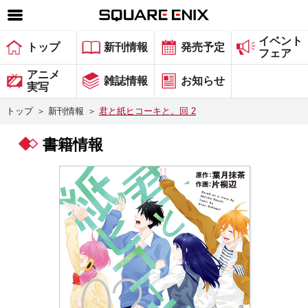
イベント
SQUARE ENIX 公式サイトメニュー
トップ
新刊情報
発売予定
フェア
ゲーム
アニメ
雑誌情報
お知らせ
実写
マガジン＆ブックス
トップ
＞
新刊情報
＞
君と紙ヒコーキと。回 2
ミュージック
書籍情報
グッズ
ストア
メンバーズ
動画
コラム
会社情報
採用情報
スクウェア・エニックス サイト内検索