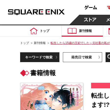
トップ
新刊情報
トップ
＞
新刊情報
＞
転生したら15歳の王妃でした～元社畜の私が
キーワードで検索
発売日で検索
書籍情報
転生し
ます!?