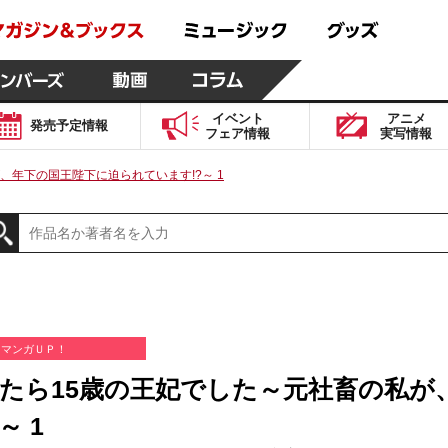
イベント
アニメ
発売予定
情報
フェア
情報
実写
情報
、年下の国王陛下に迫られています!?～ 1
マンガＵＰ！
たら15歳の王妃でした～元社畜の私が
～ 1