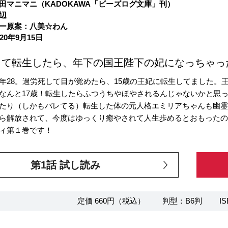
田マニマニ（KADOKAWA「ビーズログ文庫」刊）
辺
ー原案：八美☆わん
20年9月15日
して転生したら、年下の国王陛下の妃になっちゃっ
年28。過労死して目が覚めたら、15歳の王妃に転生してました。
なんと17歳！転生したらふつうちやほやされるんじゃないかと思
たり（しかもバレてる）転生した体の元人格エミリアちゃんも幽
ら解放されて、今度はゆっくり癒やされて人生歩めるとおもった
ィ第１巻です！
第1話 試し読み
定価 660円（税込）
判型：B6判
IS