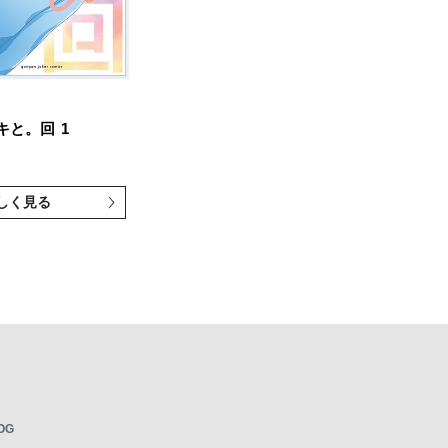
キと。回
1
しく見る
OG