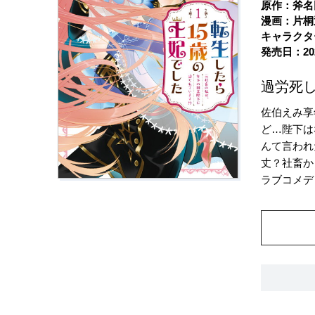
原作：斧名
漫画：片桐
キャラクタ
発売日：20
過労死
佐伯えみ享
ど…陛下は
んて言われ
丈？社畜か
ラブコメデ