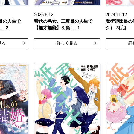
2025.6.12
2024.11.12
目の人生で
稀代の悪女、三度目の人生で
魔術師団長の
…
2
【無才無能】を楽 …
1
ク）
3(完)
見る
詳しく見る
詳