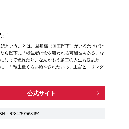
た！
王妃ということは、旦那様（国王陛下）がいるわけだけ
ったら陛下に「転生者は命を狙われる可能性もある」な
霊になって現れたり、なんかもう第二の人生も波乱万
のに…！転生後くらい癒やされたいっ、王宮ヒ―リング
公式サイト
BN：9784757568464