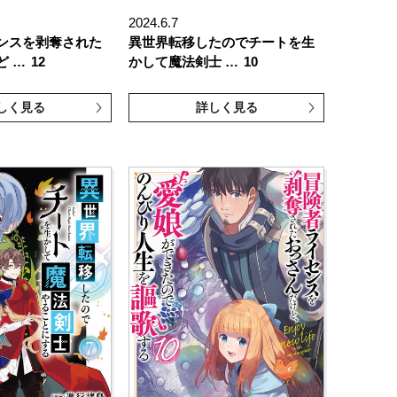
2024.6.7
ンスを剥奪された
異世界転移したのでチートを生
ど …
12
かして魔法剣士 …
10
しく見る
詳しく見る