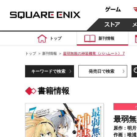
トップ
新刊情報
トップ
＞
新刊情報
＞
最弱無敗の神装機竜《バハムート》 7
キーワードで検索
発売日で検索
書籍情報
最弱無
原作：明月
作画：唯浦