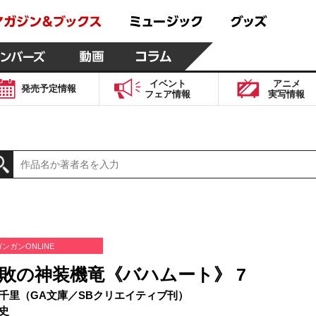
イベント
アニメ
発売予定
情報
フェア
情報
実写
情報
ガンガンONLINE
敗の神装機竜《バハムート》 7
千里（GA文庫／SBクリエイティブ刊）
史