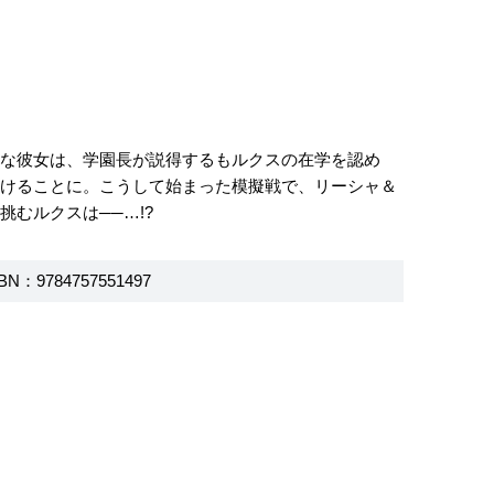
名な彼女は、学園長が説得するもルクスの在学を認め
着けることに。こうして始まった模擬戦で、リーシャ＆
むルクスは──…!?
BN：9784757551497