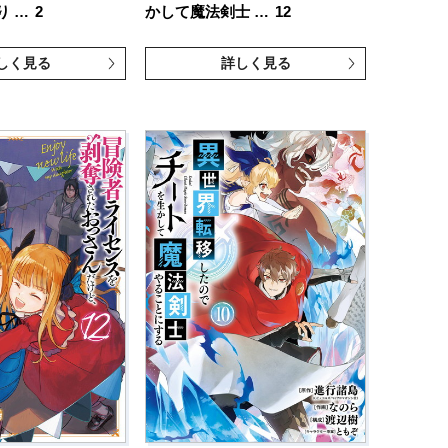
り …
2
かして魔法剣士 …
12
しく見る
詳しく見る