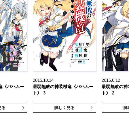
2015.10.14
2015.6.12
竜《バハムー
最弱無敗の神装機竜《バハムー
最弱無敗の神
ト》
3
ト》
2
見る
詳しく見る
詳