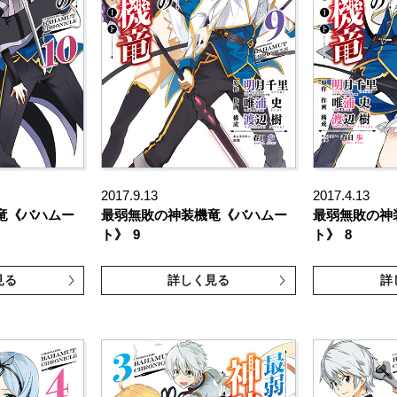
2017.9.13
2017.4.13
竜《バハムー
最弱無敗の神装機竜《バハムー
最弱無敗の神
ト》
9
ト》
8
見る
詳しく見る
詳