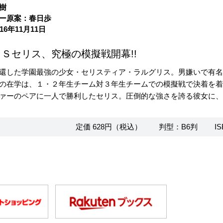
樹
ー原案：春日歩
16年11月11日
Ｓセリス、究極の模擬戦開幕!!
還した学園最強の少女・セリスティア・ラルグリス。男嫌いで有
の在学は、１・２年生チーム対３年生チームでの模擬戦で決着を
ァーのペアに一人で勝利したセリス。圧倒的な強さを誇る彼女に、挑
定価 628円（税込）
判型：B6判
IS