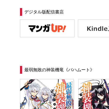
デジタル版配信書店
最弱無敗の神装機竜《バハムート》