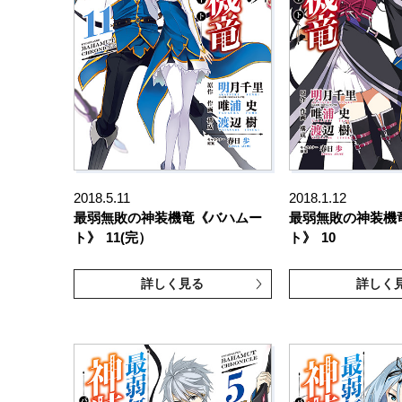
2018.5.11
2018.1.12
最弱無敗の神装機竜《バハムー
最弱無敗の神装機
ト》
11(完）
ト》
10
詳しく見る
詳しく