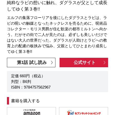
純粋なラビの想いに触れ、ダグラスが父として成長
してゆく第３巻!!
エルフの集落フローリアを後にしたダグラスとラビは、ラ
ビの呪いの触媒となったネックレスを売るために、呪術品
コレクター・モリス男爵が住む歓楽の都市ミルトンへ向か
う。だがその街で二人が見たのは、必ずしも美しいだけで
はない大人の世界だった。ダグラスが人助けとラビへの教
育上の配慮の板挟みで悩み、父親としてひとまわり成長し
てゆく第３巻!!
第1話 試し読み
公式サイト
定価 660円（税込）
判型：B6判
ISBN：9784757562967
書籍を購入する