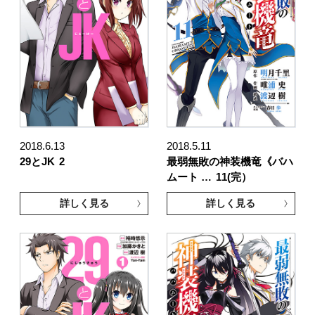
2018.6.13
2018.5.11
29とJK
2
最弱無敗の神装機竜《バハ
ムート …
11(完）
詳しく見る
詳しく見る