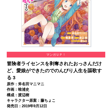
マンガＵＰ！
冒険者ライセンスを剥奪されたおっさんだけ
ど、愛娘ができたのでのんびり人生を謳歌す
る 3
原作：斧名田マニマニ
作画：唯浦史
構成：渡辺樹
キャラクター原案：藤ちょこ
発売日：2019年9月12日