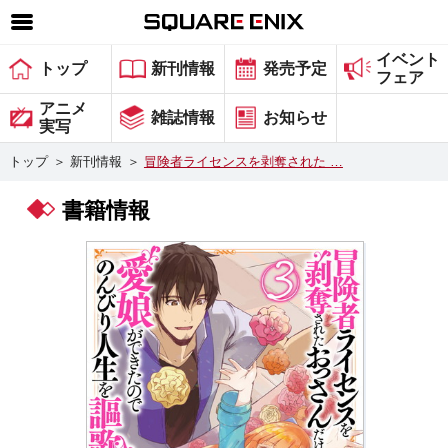
イベント
SQUARE ENIX 公式サイトメニュー
トップ
新刊情報
発売予定
フェア
ゲーム
アニメ
雑誌情報
お知らせ
実写
マガジン＆ブックス
トップ
＞
新刊情報
＞
冒険者ライセンスを剥奪された …
ミュージック
書籍情報
グッズ
ストア
メンバーズ
動画
コラム
会社情報
採用情報
スクウェア・エニックス サイト内検索