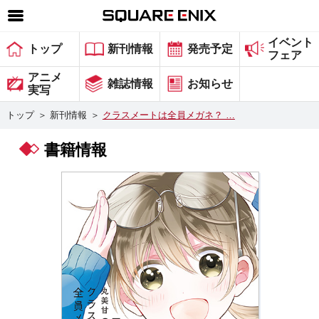
イベント
SQUARE ENIX 公式サイトメニュー
トップ
新刊情報
発売予定
フェア
ゲーム
アニメ
雑誌情報
お知らせ
実写
マガジン＆ブックス
トップ
＞
新刊情報
＞
クラスメートは全員メガネ？ …
ミュージック
書籍情報
グッズ
ストア
メンバーズ
動画
コラム
会社情報
採用情報
スクウェア・エニックス サイト内検索