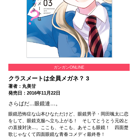
ガンガンONLINE
クラスメートは全員メガネ？ 3
著者：丸美甘
発売日：2016年11月22日
さらばだ…眼鏡達…。
眼鏡恐怖症な山本ひなただけど、眼鏡男子・岡田颯太に恋
をして、眼鏡克服へ立ち上がる！ そしてとうとう元凶と
の直接対決…。ここも、そこも、あそこも眼鏡！ 四面楚
歌じゃなくて四面眼鏡な青春コメディ最終巻！