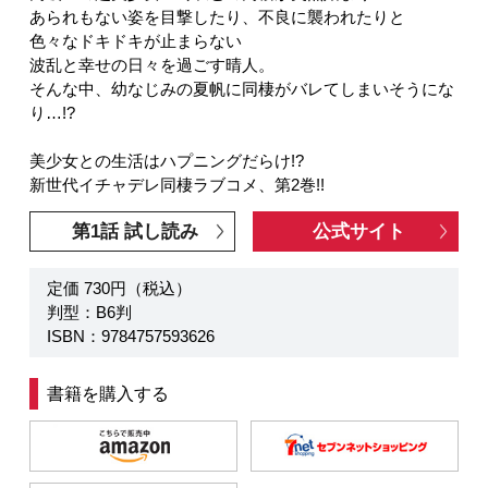
あられもない姿を目撃したり、不良に襲われたりと
色々なドキドキが止まらない
波乱と幸せの日々を過ごす晴人。
そんな中、幼なじみの夏帆に同棲がバレてしまいそうにな
り…!?
美少女との生活はハプニングだらけ!?
新世代イチャデレ同棲ラブコメ、第2巻!!
第1話 試し読み
公式サイト
定価 730円（税込）
判型：B6判
ISBN：9784757593626
書籍を購入する