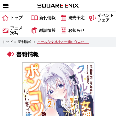
イベント
SQUARE ENIX 公式サイトメニュー
トップ
新刊情報
発売予定
フェア
ゲーム
アニメ
雑誌情報
お知らせ
実写
マガジン＆ブックス
トップ
＞
新刊情報
＞
クールな女神様と一緒に住んだ …
ミュージック
書籍情報
グッズ
ストア
メンバーズ
動画
コラム
会社情報
採用情報
スクウェア・エニックス サイト内検索