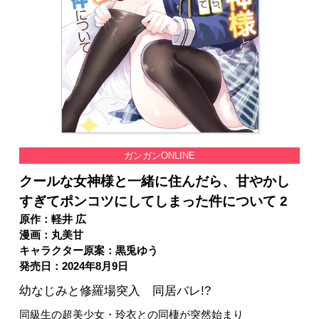
ガンガンONLINE
クールな女神様と一緒に住んだら、甘やかし
すぎてポンコツにしてしまった件について 2
原作：軽井 広
漫画：丸美甘
キャラクター原案：黒兎ゆう
発売日：2024年8月9日
幼なじみと修羅場突入 同居バレ!?
同級生の超美少女・玲衣との同棲が突然始まり