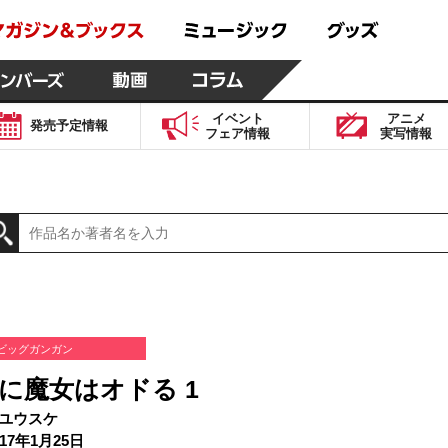
イベント
アニメ
発売予定
情報
フェア
情報
実写
情報
ビッグガンガン
に魔女はオドる 1
ユウスケ
17年1月25日