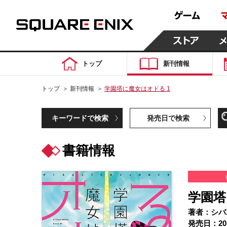
トップ
新刊情報
トップ
＞
新刊情報
＞
学園塔に魔女はオドる 1
キーワードで検索
発売日で検索
書籍情報
学園塔
著者：シバ
発売日：20