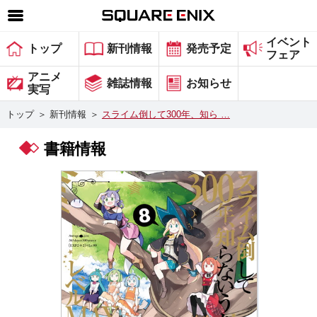
イベント
SQUARE ENIX 公式サイトメニュー
トップ
新刊情報
発売予定
フェア
ゲーム
アニメ
雑誌情報
お知らせ
実写
マガジン＆ブックス
トップ
＞
新刊情報
＞
スライム倒して300年、知ら …
ミュージック
書籍情報
グッズ
ストア
メンバーズ
動画
コラム
会社情報
採用情報
スクウェア・エニックス サイト内検索