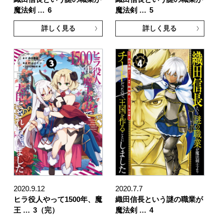
魔法剣 …
6
魔法剣 …
5
詳しく見る
詳しく見る
2020.9.12
2020.7.7
ヒラ役人やって1500年、魔
織田信長という謎の職業が
王 …
3（完）
魔法剣 …
4