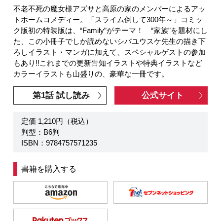
不老不死の魔女様アズサと高原の家のメンバーによるアッ
トホームコメディー。「スライム倒して300年～」コミッ
ク版初の特装版は、“Family”がテーマ！ “家族”を題材にし
た、この小冊子でしか読めないシバユウスケ先生の描き下
ろしイラスト・マンガに加えて、スペシャルゲストの参加
もあり!!これまでの更新告知イラストや特典イラストなど
カラーイラストも山盛りの、豪華な一冊です。
第1話 試し読み
公式サイト
定価 1,210円（税込）
判型：B6判
ISBN：9784757571235
書籍を購入する