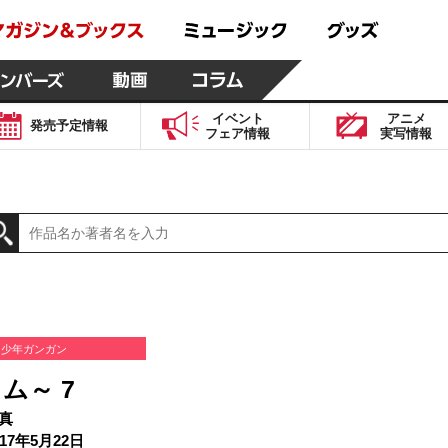
イベント
アニメ
発売予定
情報
フェア
情報
実写
情報
少年ガンガン
ム～ 7
真
17年5月22日