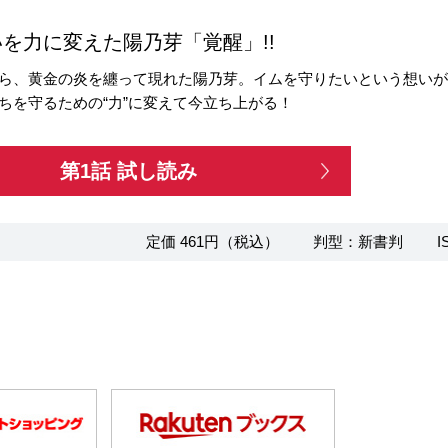
を力に変えた陽乃芽「覚醒」!!
ら、黄金の炎を纏って現れた陽乃芽。イムを守りたいという想い
ちを守るための“力”に変えて今立ち上がる！
第1話 試し読み
定価 461円（税込）
判型：新書判
I