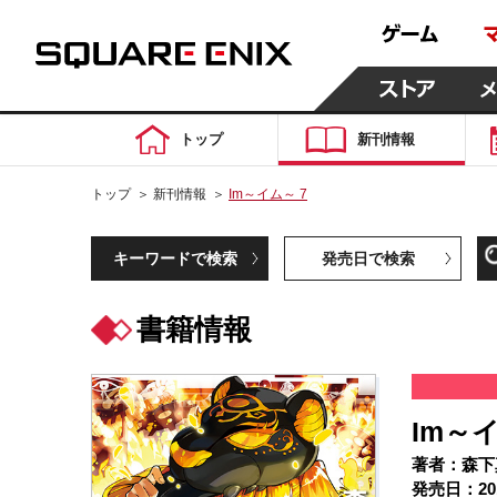
トップ
新刊情報
トップ
＞
新刊情報
＞
Im～イム～ 7
キーワードで検索
発売日で検索
書籍情報
Im～イ
著者：森下
発売日：20