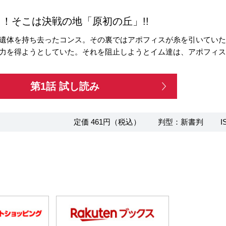
！そこは決戦の地「原初の丘」!!
遺体を持ち去ったコンス。その裏ではアポフィスが糸を引いてい
力を得ようとしていた。それを阻止しようとイム達は、アポフィ
第1話 試し読み
定価 461円（税込）
判型：新書判
I