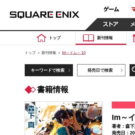
トップ
新刊情報
トップ
＞
新刊情報
＞
Im～イム～ 10
キーワードで検索
発売日で検索
書籍情報
Im～イ
著者：森下
発売日：20