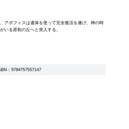
た。アポフィスは遺体を使って完全復活を遂げ、神の時
スがいる原初の丘へと突入する。
SBN：9784757557147