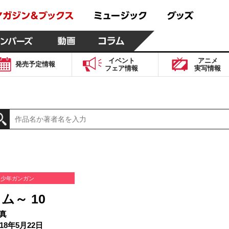
イベント
アニメ
発売予定
情報
フェア
情報
実写
情報
少年ガンガン
ム～ 10
真
18年5月22日