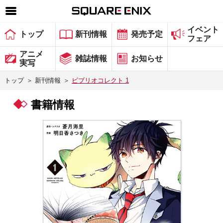
イベント
SQUARE ENIX 公式サイトメニュー
トップ
新刊情報
発売予定
フェア
ゲーム
アニメ
雑誌情報
お知らせ
実写
マガジン＆ブックス
トップ
＞
新刊情報
＞
ビブリオコレクト 1
ミュージック
書籍情報
グッズ
ストア
メンバーズ
動画
コラム
会社情報
採用情報
スクウェア・エニックス サイト内検索