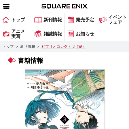
イベント
SQUARE ENIX 公式サイトメニュー
トップ
新刊情報
発売予定
フェア
ゲーム
アニメ
雑誌情報
お知らせ
実写
マガジン＆ブックス
トップ
＞
新刊情報
＞
ビブリオコレクト 3（完）
ミュージック
書籍情報
グッズ
ストア
メンバーズ
動画
コラム
会社情報
採用情報
スクウェア・エニックス サイト内検索