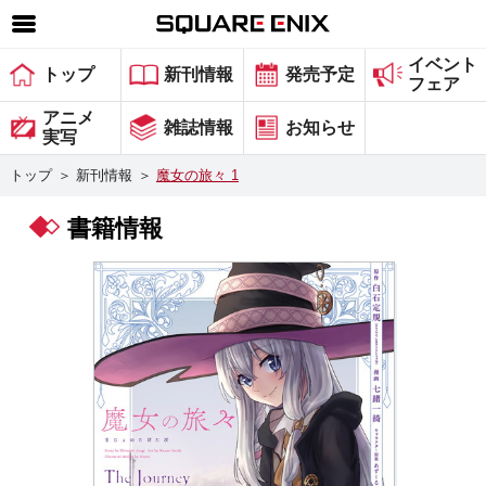
イベント
SQUARE ENIX 公式サイトメニュー
トップ
新刊情報
発売予定
フェア
ゲーム
アニメ
雑誌情報
お知らせ
実写
マガジン＆ブックス
トップ
＞
新刊情報
＞
魔女の旅々 1
ミュージック
書籍情報
グッズ
ストア
メンバーズ
動画
コラム
会社情報
採用情報
スクウェア・エニックス サイト内検索