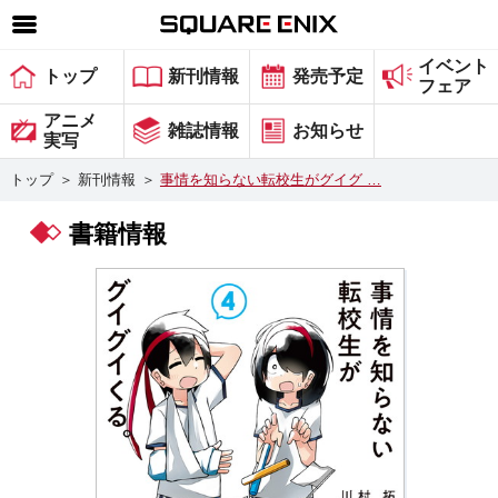
イベント
SQUARE ENIX 公式サイトメニュー
トップ
新刊情報
発売予定
フェア
ゲーム
アニメ
雑誌情報
お知らせ
実写
マガジン＆ブックス
トップ
＞
新刊情報
＞
事情を知らない転校生がグイグ …
ミュージック
書籍情報
グッズ
ストア
メンバーズ
動画
コラム
会社情報
採用情報
スクウェア・エニックス サイト内検索