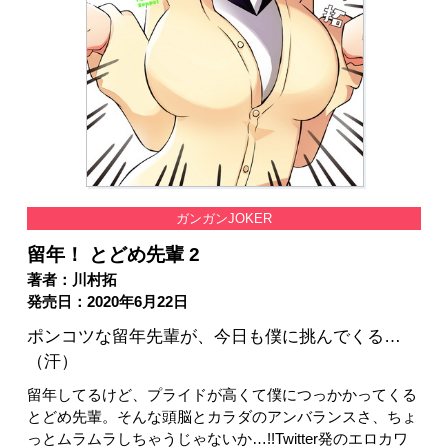
ガンガンJOKER
留年！ とどめ先輩 2
著者：川村拓
発売日：2020年6月22日
ポンコツな留年先輩が、今日も僕に挑んでくる…
（汗）
留年してるけど、プライドが高くて僕につっかかってくる
とどめ先輩。そんな頭脳とカラダのアンバランスさ、ちょ
っとムラムラしちゃうじゃないか…!!Twitter発のエロカワ