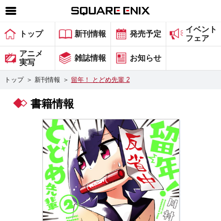
イベント
SQUARE ENIX 公式サイトメニュー
トップ
新刊情報
発売予定
フェア
ゲーム
アニメ
雑誌情報
お知らせ
実写
マガジン＆ブックス
トップ
＞
新刊情報
＞
留年！ とどめ先輩 2
ミュージック
書籍情報
グッズ
ストア
メンバーズ
動画
コラム
会社情報
採用情報
スクウェア・エニックス サイト内検索