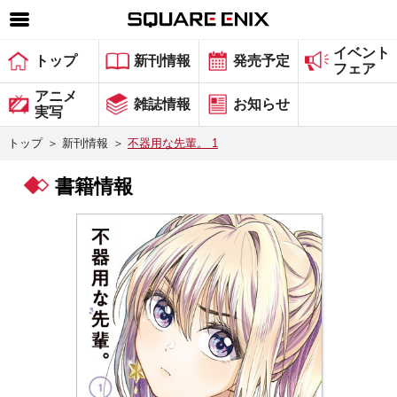
イベント
SQUARE ENIX 公式サイトメニュー
トップ
新刊情報
発売予定
フェア
ゲーム
アニメ
雑誌情報
お知らせ
実写
マガジン＆ブックス
トップ
＞
新刊情報
＞
不器用な先輩。 1
ミュージック
書籍情報
グッズ
ストア
メンバーズ
動画
コラム
会社情報
採用情報
スクウェア・エニックス サイト内検索