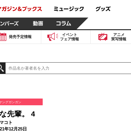
イベント
アニメ
発売予定
情報
フェア
情報
実写
情報
ヤングガンガン
な先輩。 4
マコト
21年12月25日