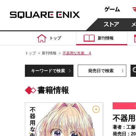
トップ
新刊情報
トップ
＞
新刊情報
＞
不器用な先輩。 4
キーワードで検索
発売日で検索
書籍情報
不器用
著者：工藤
発売日：20