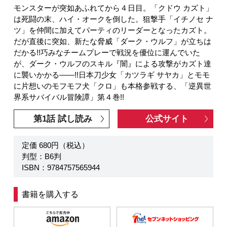
モンスターが突如あふれてから４日目。「クドウ カズト」
は死闘の末、ハイ・オークを倒した。狙撃手「イチノセ ナ
ツ」を仲間に加えてパーティのリーダーとなったカズト。
だが直後に突如、新たな脅威「ダーク・ウルフ」が立ちは
だかる!!巧みなチームプレーで戦況を優位に運んでいた
が、ダーク・ウルフのスキル『闇』による攻撃がカズト達
に襲いかかる――!!日本刀少女「カツラギ サヤカ」とモモ
に片想いのモフモフ犬「クロ」も本格参戦する、「逆異世
界系サバイバル冒険譚」第４巻!!
第1話 試し読み
公式サイト
定価 680円（税込）
判型：B6判
ISBN：9784757565944
書籍を購入する