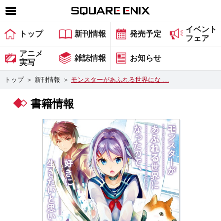
イベント
SQUARE ENIX 公式サイトメニュー
トップ
新刊情報
発売予定
フェア
ゲーム
アニメ
雑誌情報
お知らせ
実写
マガジン＆ブックス
トップ
＞
新刊情報
＞
モンスターがあふれる世界にな …
ミュージック
書籍情報
グッズ
ストア
メンバーズ
動画
コラム
会社情報
採用情報
スクウェア・エニックス サイト内検索