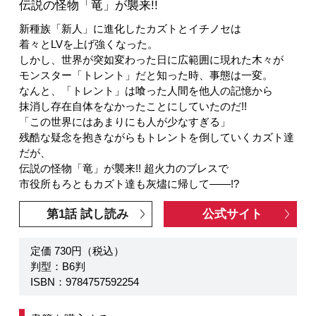
伝説の怪物「竜」が襲来!!
新種族「新人」に進化したカズトとイチノセは
着々とLVを上げ強くなった。
しかし、世界が突如変わった日に広範囲に現れた木々が
モンスター「トレント」だと知った時、事態は一変。
なんと、「トレント」は喰った人間を他人の記憶から
抹消し存在自体をなかったことにしていたのだ!!
「この世界にはあまりにも人が少なすぎる」
残酷な疑念を抱きながらもトレントを倒していくカズト達
だが、
伝説の怪物「竜」が襲来!! 超火力のブレスで
市役所もろともカズト達も灰燼に帰して――!?
第1話 試し読み
公式サイト
定価 730円（税込）
判型：B6判
ISBN：9784757592254