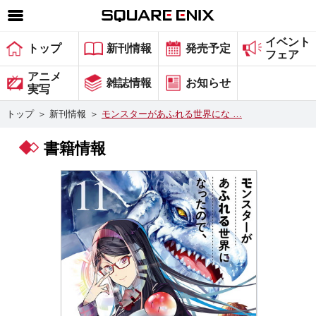
イベント
SQUARE ENIX 公式サイトメニュー
トップ
新刊情報
発売予定
フェア
ゲーム
アニメ
雑誌情報
お知らせ
実写
マガジン＆ブックス
トップ
＞
新刊情報
＞
モンスターがあふれる世界にな …
ミュージック
書籍情報
グッズ
ストア
メンバーズ
動画
コラム
会社情報
採用情報
スクウェア・エニックス サイト内検索