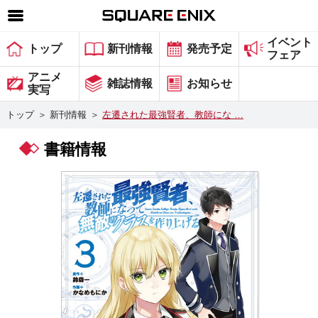
イベント
SQUARE ENIX 公式サイトメニュー
トップ
新刊情報
発売予定
フェア
ゲーム
アニメ
雑誌情報
お知らせ
実写
マガジン＆ブックス
トップ
＞
新刊情報
＞
左遷された最強賢者、教師にな …
ミュージック
書籍情報
グッズ
ストア
メンバーズ
動画
コラム
会社情報
採用情報
スクウェア・エニックス サイト内検索